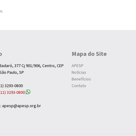
o.
o
Mapa do Site
Badaró, 377 Cj 901/906, Centro, CEP
APESP
São Paulo, SP
Notícias
Benefícios
11) 3293-0800
Contato
(11) 3293-0800
al: apesp@apesp.org.br