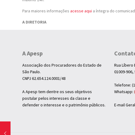
Para maiores informações
acesse aqui
a íntegra do comunicad
A DIRETORIA
A Apesp
Contat
Associação dos Procuradores do Estado de
Rua Líbero 
São Paulo.
01009-906, 
CNPJ 62.654.124.0001/48
Telefone: (
A Apesp tem dentre os seus objetivos
Whatsapp:
postular pelos interesses da classe e
defender o interesse e o patrimônio públicos.
E-mail Ger