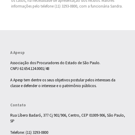
os casos, há necessidade de apresentação dos recibos. Maiores
informações pelo telefone (11) 3293-0800, com a funcionária Sandra.
A Apesp
Associação dos Procuradores do Estado de São Paulo.
CNPJ 62.654.124.0001/48
A Apesp tem dentre os seus objetivos postular pelos interesses da
classe e defender o interesse e o patrimônio públicos.
Contato
Rua Líbero Badaró, 377 Cj 901/906, Centro, CEP 01009-906, São Paulo,
SP
Telefone: (11) 3293-0800