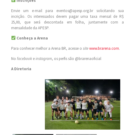
Inscrições
Envie um e-mail para eventos@apesp.org.br solicitando sua
incrição. Os interessados devem pagar uma taxa mensal de R$
25,00, que será descontada em folha, juntamente com a
mensalidade da APESP.
Conheça a Arena
Para conhecer melhor a Arena BR, acesse o
site
www.brarena.com
.
No
facebook
e
instagram
, os perfis são @brarenaoficial
A Diretoria