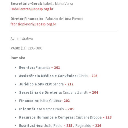
Secretário-Geral:
Isabelle Maria Verza
isabelleverza@apesp.org.br
Diretor Financeiro:
Fabrizio de Lima Pieroni
fabriziopieroni@apesp.org.br
Administrativo
PABX:
(11) 3293-0800
Ramais:
Eventos:
Fernanda
– 201
Assistência Médica e Convênios:
Cintia
– 203
Jurídico e SPPREV:
Sandra
– 212
Secretária de Diretoria:
Cristiane Zanetti
– 204
Financeiro:
Kátia Cristina
– 202
Informática:
Marcos Paulo
– 205
Recursos Humanos e Compras:
Cristiane Droppa
– 228
Escriturários:
João Paulo
– 215
/ Reginaldo
– 216