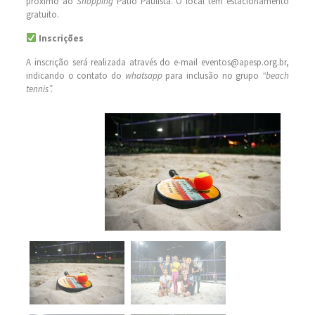
próximo ao
Shopping
Pátio Paulista. O local tem estacionamento
gratuito.
Inscrições
A inscrição será realizada através do e-mail eventos@apesp.org.br,
indicando o contato do
whatsapp
para inclusão no grupo
“beach
tennis”.