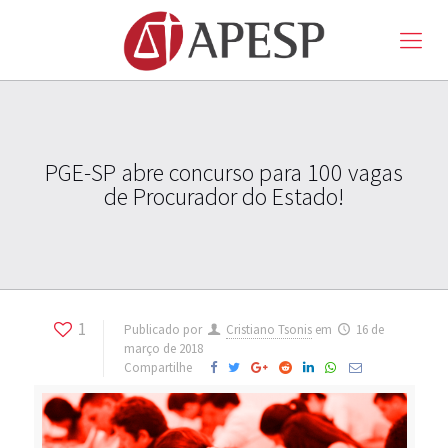
PGE-SP abre concurso para 100 vagas
de Procurador do Estado!
1
Publicado por
Cristiano Tsonis
em
16 de
março de 2018
Compartilhe