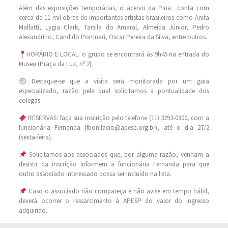
Além das exposições temporárias, o acervo da Pina_ conta com
cerca de 11 mil obras de importantes artistas brasileiros como Anita
Malfatti, Lygia Clark, Tarsila do Amaral, Almeida Júnior, Pedro
Alexandrino, Candido Portinari, Oscar Pereira da Silva, entre outros.
HORÁRIO E LOCAL: o grupo se encontrará às 9h45 na entrada do
Museu (Praça da Luz, nº 2).
Destaque-se que a visita será monitorada por um guia
especializado, razão pela qual solicitamos a pontualidade dos
colegas.
RESERVAS: faça sua inscrição pelo telefone (11) 3293-0800, com a
funcionária Fernanda (fbonifacio@apesp.org.br), até o dia 27/2
(sexta-feira).
Solicitamos aos associados que, por alguma razão, venham a
desistir da inscrição informem a funcionária Fernanda para que
outro associado interessado possa ser incluído na lista.
Caso o associado não compareça e não avise em tempo hábil,
deverá ocorrer o ressarcimento à APESP do valor do ingresso
adquirido.