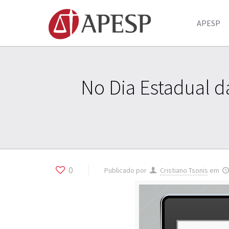
APESP
No Dia Estadual da
0
Publicado por
Cristiano Tsonis
em