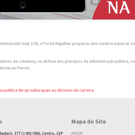
comemorado hoje (14), o Portal Migalhas preparou uma matéria especial s
es da cidadania, na defesa dos princípios da administração pública, cont
destacou Pieroni.
-publica-de-sp-saiba-quais-as-divisoes-da-carreira
o
Mapa do Site
Badaró, 377 Cj 901/906, Centro, CEP
APESP