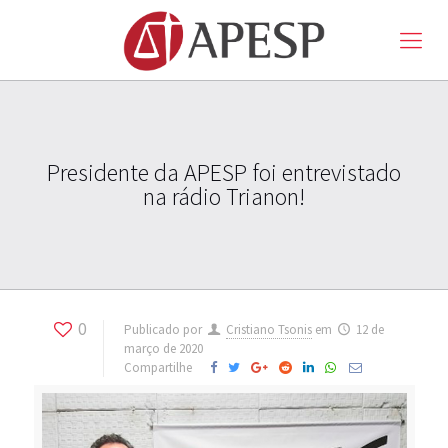
Presidente da APESP foi entrevistado
na rádio Trianon!
0
Publicado por
Cristiano Tsonis
em
12 de
março de 2020
Compartilhe