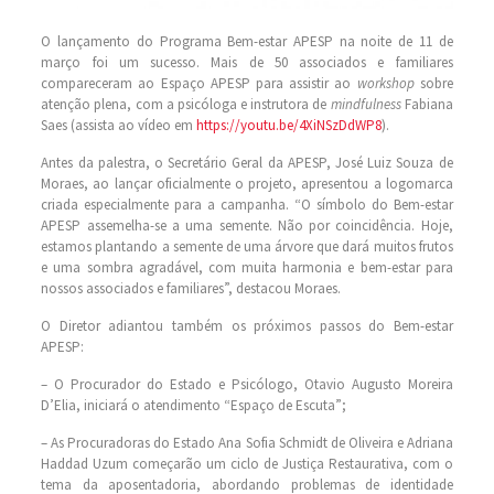
O lançamento do Programa Bem-estar APESP na noite de 11 de
março foi um sucesso. Mais de 50 associados e familiares
compareceram ao Espaço APESP para assistir ao
workshop
sobre
atenção plena, com a psicóloga e instrutora de
mindfulness
Fabiana
Saes (assista ao vídeo em
https://youtu.be/4XiNSzDdWP8
).
Antes da palestra, o Secretário Geral da APESP, José Luiz Souza de
Moraes, ao lançar oficialmente o projeto, apresentou a logomarca
criada especialmente para a campanha. “O símbolo do Bem-estar
APESP assemelha-se a uma semente. Não por coincidência. Hoje,
estamos plantando a semente de uma árvore que dará muitos frutos
e uma sombra agradável, com muita harmonia e bem-estar para
nossos associados e familiares”, destacou Moraes.
O Diretor adiantou também os próximos passos do Bem-estar
APESP:
– O Procurador do Estado e Psicólogo, Otavio Augusto Moreira
D’Elia, iniciará o atendimento “Espaço de Escuta”;
– As Procuradoras do Estado Ana Sofia Schmidt de Oliveira e Adriana
Haddad Uzum começarão um ciclo de Justiça Restaurativa, com o
tema da aposentadoria, abordando problemas de identidade