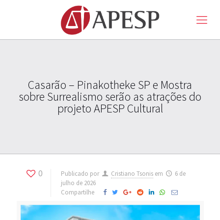
Casarão – Pinakotheke SP e Mostra
sobre Surrealismo serão as atrações do
projeto APESP Cultural
0
Publicado por
Cristiano Tsonis
em
6 de
julho de 2026
Compartilhe