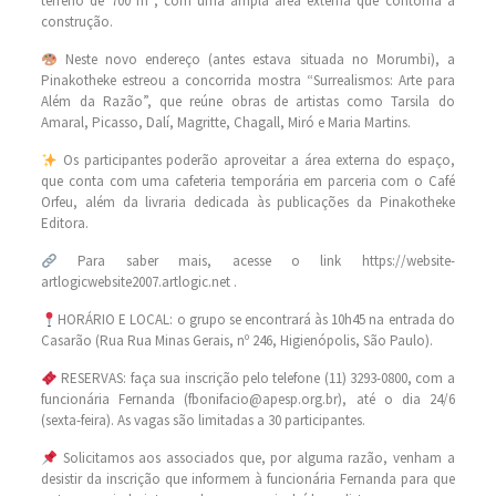
terreno de 700 m², com uma ampla área externa que contorna a
construção.
Neste novo endereço (antes estava situada no Morumbi), a
Pinakotheke estreou a concorrida mostra “Surrealismos: Arte para
Além da Razão”, que reúne obras de artistas como Tarsila do
Amaral, Picasso, Dalí, Magritte, Chagall, Miró e Maria Martins.
Os participantes poderão aproveitar a área externa do espaço,
que conta com uma cafeteria temporária em parceria com o Café
Orfeu, além da livraria dedicada às publicações da Pinakotheke
Editora.
Para saber mais, acesse o link https://website-
artlogicwebsite2007.artlogic.net .
HORÁRIO E LOCAL: o grupo se encontrará às 10h45 na entrada do
Casarão (Rua Rua Minas Gerais, nº 246, Higienópolis, São Paulo).
RESERVAS: faça sua inscrição pelo telefone (11) 3293-0800, com a
funcionária Fernanda (fbonifacio@apesp.org.br), até o dia 24/6
(sexta-feira). As vagas são limitadas a 30 participantes.
Solicitamos aos associados que, por alguma razão, venham a
desistir da inscrição que informem à funcionária Fernanda para que