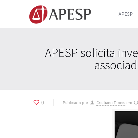
APESP
APESP solicita inv
associado
0
Publicado por
Cristiano Tsonis
em