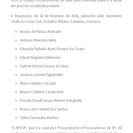
com a missão constitucional de zelar pelo interesse público e atuar
em prol da sociedade paulista.
A Resolução de 24 de fevereiro de 2026, subscrita pelo Secretário
Chefe da Casa Civil, Roberto Ribeiro Carneiro, nomeou:
Aluisio de Padua Andrade
Antonio Mescolin Neto
Eduarda Rafaela Alves Oliveira da Costa
Edvan Negreiros Menezes
Gabriel Vinicius Sousa da Silva
Josiano Gomes Figueiredo
Marco Aurelio Ceccato
Mauro Caldeira Cavalcante
Priscila Daudt Sousa Ribeiro Ranghetti
Rissa Lane Carniel dos Santos
Talita Fernandes Martins
“A APESP, que é a casa dos Procuradores e Procuradoras de SP, dá