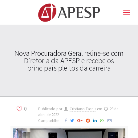
Nova Procuradora Geral reúne-se com
Diretoria da APESP e recebe os
principais pleitos da carreira
0
Publicado por
Cristiano Tsonis
em
29 de
abril de 2022
Compartilhe