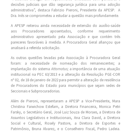
decisões judiciais que dão segurança jurídica para uma adoção
administrativa”, destaca Fabrizio Pieroni, Presidente da APESP. A
Dra. Inês se comprometeu a estudar a questão mais profundamente.
A APESP reiterou ainda necessidade de extensão do auxílio-saúde
aos Procuradores aposentados, conforme requerimento
administrativo apresentado pela Associação e que contém três
pareceres favoráveis à medida. A Procuradora Geral afiançou que
analisará a referida solicitação.
As outras questões levadas pela Associação à Procuradora Geral
foram: a necessidade de nomeação dos remanescentes; a
implantação do sistema
Attornatus;
a importância de uma atuação
institucional na PEC 63/2013 e a alteração da Resolução PGE-COR
nº 02, de 18 de janeiro de 2022 para permitir a alteração de residência
de Procuradores do Estado para municípios que sejam sedes de
Seccionais e Subprocuradorias.
Além de Pieroni, representaram a APESP a Vice-Presidente, Mara
Christina Faiwichow Estefam, a Diretora Financeira, Monica Petri
Farsky, o Secretário Geral, José Luiz Souza de Moraes, a Diretora de
Assuntos Legislativos e Institucionais, Ana Clara David, a Diretora
Social e Cultural, Rosely Pastore, a Diretora de Esportes e
Patrimônio, Bruna Alvarez, e o Conselheiro Fiscal, Pedro Ladeia.