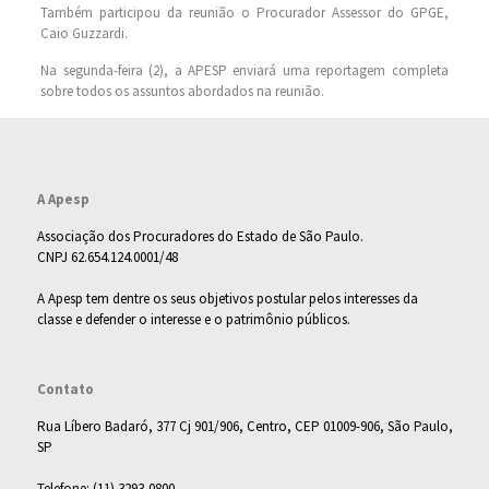
Também participou da reunião o Procurador Assessor do GPGE,
Caio Guzzardi.
Na segunda-feira (2), a APESP enviará uma reportagem completa
sobre todos os assuntos abordados na reunião.
A Apesp
Associação dos Procuradores do Estado de São Paulo.
CNPJ 62.654.124.0001/48
A Apesp tem dentre os seus objetivos postular pelos interesses da
classe e defender o interesse e o patrimônio públicos.
Contato
Rua Líbero Badaró, 377 Cj 901/906, Centro, CEP 01009-906, São Paulo,
SP
Telefone: (11) 3293-0800