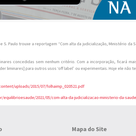
e S. Paulo trouxe a reportagem “Com alta da judicialização, Ministério da 
nares concedidas sem nenhum critério. Com a incorporação, ficará mais r
der liminares] para outros usos ‘off label’ ou experimentais. Hoje ele nã
-content/uploads/2015/07/folhaimp_020521.pdf
r/equilibrioesaude/2021/05/com-alta-da-judicializacao-ministerio-da-saude-
o
Mapa do Site