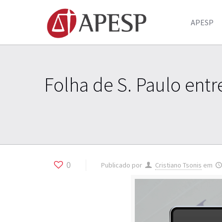
APESP
Folha de S. Paulo entr
0
Publicado por
Cristiano Tsonis
em