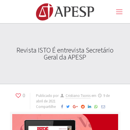
Revista ISTO É entrevista Secretário
Geral da APESP
0
Publicado por
Cristiano Tsonis
em
9 de
abril de 2021
Compartilhe