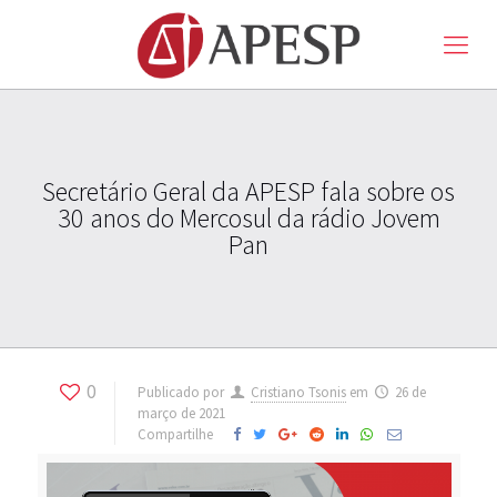
Secretário Geral da APESP fala sobre os
30 anos do Mercosul da rádio Jovem
Pan
0
Publicado por
Cristiano Tsonis
em
26 de
março de 2021
Compartilhe