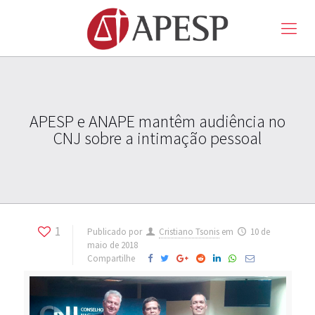
APESP e ANAPE mantêm audiência no
CNJ sobre a intimação pessoal
1
Publicado por
Cristiano Tsonis
em
10 de
maio de 2018
Compartilhe