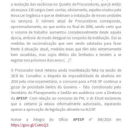
a evolução das vacâncias no Quadro de Procuradores, que já então
alcançava 130 cargos (sem contar, obviamente, aqueles criados pela
Nova Lei Orgânica e que se destinam a instalação de novas unidades
ou serviços). O número atual de Procuradores corresponde,
aproximadamente, ao que existia no final de 2006, sendo certo que
o volume de trabalho aumentou consideravelmente desde aquela
época, embora de modo desigual no conjunto da Instituição. Daí as
medidas de racionalização que vem sendo adotadas para fazer
frente à situação atual, medidas essas que têm sido extremamente
bem sucedidas, mas cujos efeitos são limitados e tendem a se
esgotar nos próximos dois anos (…)”.
O Procurador Geral reiterou ainda manifestação feita na sessão de
26/8 do Conselho: a despeito da impossibilidade de abertura em
2016 pela crise orçamentária, o concurso para a PGE-SP continua a
gozar de prioridade dentro do Governo – fato corroborado pelo
Secretário do Planejamento e Gestão em audiência com a Diretoria
da
APESP
. Com relação ao concurso da PM, o dr. Elival esclareceu
que o certame já estava informalmente autorizado, esperando
apenas a aprovação de legislação atinente na ALESP.
Acesse a íntegra do Ofício
APESP
nº 306/2016 em
https://goo.gl/CuKoQ2
.