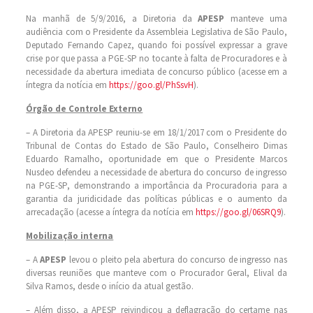
Na manhã de 5/9/2016, a Diretoria da
APESP
manteve uma
audiência com o Presidente da Assembleia Legislativa de São Paulo,
Deputado Fernando Capez, quando foi possível expressar a grave
crise por que passa a PGE-SP no tocante à falta de Procuradores e à
necessidade da abertura imediata de concurso público (acesse em a
íntegra da notícia em
https://goo.gl/PhSsvH
).
Órgão de Controle Externo
– A Diretoria da APESP reuniu-se em 18/1/2017 com o Presidente do
Tribunal de Contas do Estado de São Paulo, Conselheiro Dimas
Eduardo Ramalho, oportunidade em que o Presidente Marcos
Nusdeo defendeu a necessidade de abertura do concurso de ingresso
na PGE-SP, demonstrando a importância da Procuradoria para a
garantia da juridicidade das políticas públicas e o aumento da
arrecadação (acesse a íntegra da notícia em
https://goo.gl/06SRQ9
).
Mobilização interna
– A
APESP
levou o pleito pela abertura do concurso de ingresso nas
diversas reuniões que manteve com o Procurador Geral, Elival da
Silva Ramos, desde o início da atual gestão.
– Além disso, a APESP reivindicou a deflagração do certame nas