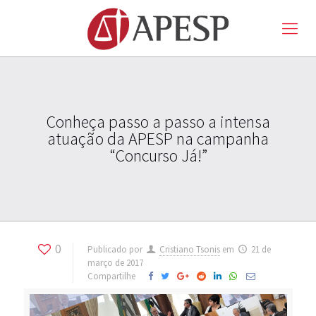
Conheça passo a passo a intensa
atuação da APESP na campanha
“Concurso Já!”
0
Publicado por
Cristiano Tsonis
em
21 de
março de 2017
Compartilhe