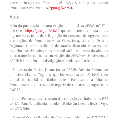
Acesse a íntegra do Ofício GPG nº 320/2016, com a resposta do
Procurador Geral em
https://goo.gl/OesVZt
.
Mídia
Além da publicação de uma edição do Jornal da APESP (n° 77 –
acesse em
https://goo.gl/hEA4G1
) quase totalmente voltada para a
urgente necessidade de deflagração do concurso de ingresso, com
declarações de Procuradores da Consultoria, Judicial, Fiscal e
Regionais sobre a realidade de quadro defasado e excesso de
trabalho nas Unidades, toda a mobilização em torno da abertura
do certame foi publicada em edições do APESP em Movimento. A
APESP fez também uma divulgação na mídia sobre o tema:
– Entrevista do Diretor Financeiro da APESP, Fabrizio Pieroni, ao
jornalista Claudio Tognolli, que foi veiculada em 27/10/2016 no
Jornal da Manhã da Rádio Jovem Pan, sobre a falta de
Procuradores e a necessidade urgente de concurso de ingresso na
PGE-SP;
– Nota “Procuradores reclamam das condições de trabalho na PGE
em São Paulo”, publicada na coluna Radar On-Line, da Revista Veja,
em 3/10/2016;
– O jornal Correio Popular de Campinas publicou em 31/8/2016 a