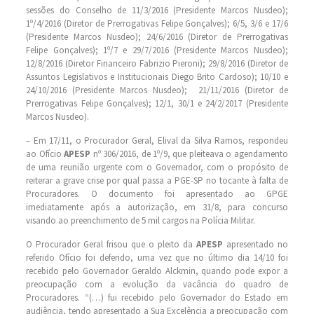
sessões do Conselho de 11/3/2016 (Presidente Marcos Nusdeo);
1º/4/2016 (Diretor de Prerrogativas Felipe Gonçalves); 6/5, 3/6 e 17/6
(Presidente Marcos Nusdeo); 24/6/2016 (Diretor de Prerrogativas
Felipe Gonçalves); 1º/7 e 29/7/2016 (Presidente Marcos Nusdeo);
12/8/2016 (Diretor Financeiro Fabrizio Pieroni); 29/8/2016 (Diretor de
Assuntos Legislativos e Institucionais Diego Brito Cardoso); 10/10 e
24/10/2016 (Presidente Marcos Nusdeo); 21/11/2016 (Diretor de
Prerrogativas Felipe Gonçalves); 12/1, 30/1 e 24/2/2017 (Presidente
Marcos Nusdeo).
– Em 17/11, o Procurador Geral, Elival da Silva Ramos, respondeu
ao Ofício
APESP
nº 306/2016, de 1º/9, que pleiteava o agendamento
de uma reunião urgente com o Governador, com o propósito de
reiterar a grave crise por qual passa a PGE-SP no tocante à falta de
Procuradores. O documento foi apresentado ao GPGE
imediatamente após a autorização, em 31/8, para concurso
visando ao preenchimento de 5 mil cargos na Polícia Militar.
O Procurador Geral frisou que o pleito da
APESP
apresentado no
referido Ofício foi deferido, uma vez que no último dia 14/10 foi
recebido pelo Governador Geraldo Alckmin, quando pode expor a
preocupação com a evolução da vacância do quadro de
Procuradores. “(…) fui recebido pelo Governador do Estado em
audiência, tendo apresentado a Sua Excelência a preocupação com