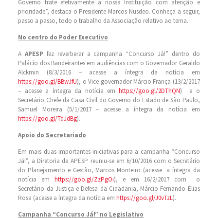
Governo trate efetivamente a nossa Instituição com atenção e
prioridade”, destaca o Presidente Marcos Nusdeo. Conheça a seguir,
passo a passo, todo o trabalho da Associação relativo ao tema.
No centro do Poder Executivo
A
APESP
fez reverberar a campanha “Concurso Já!” dentro do
Palácio dos Bandeirantes em audiências com o Governador Geraldo
Alckmin (8/3/2016 – acesse a íntegra da notícia em
https://goo.gl/BBwJfU
), o Vice-governador Márcio França (13/2/2017
– acesse a íntegra da notícia em
https://goo.gl/2DThQN
) e o
Secretário Chefe da Casa Civil do Governo do Estado de São Paulo,
Samuel Moreira (5/1/2017 – acesse a íntegra da notícia em
https://goo.gl/TdJdBg
).
Apoio do Secretariado
Em mais duas importantes iniciativas para a campanha “Concurso
Já!”, a Diretoria da APESP reuniu-se em 6/10/2016 com o Secretário
do Planejamento e Gestão, Marcos Monteiro (acesse a íntegra da
notícia em
https://goo.gl/ZzPgOi
), e em 16/2/2017 com o
Secretário da Justiça e Defesa da Cidadania, Márcio Fernando Elias
Rosa (acesse a íntegra da notícia em
https://goo.gl/J0vTzL
).
Campanha “Concurso Já!” no Legislativo