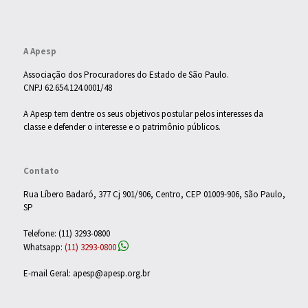
Visite o site
A Apesp
Associação dos Procuradores do Estado de São Paulo.
CNPJ 62.654.124.0001/48
A Apesp tem dentre os seus objetivos postular pelos interesses da
classe e defender o interesse e o patrimônio públicos.
Contato
Rua Líbero Badaró, 377 Cj 901/906, Centro, CEP 01009-906, São Paulo,
SP
Telefone: (11) 3293-0800
Whatsapp:
(11) 3293-0800
E-mail Geral: apesp@apesp.org.br