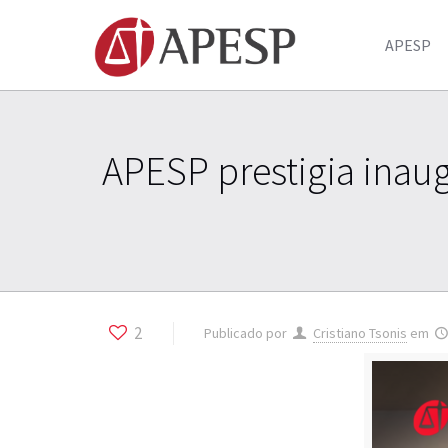
APESP
APESP prestigia inau
2
Publicado por
Cristiano Tsonis
em