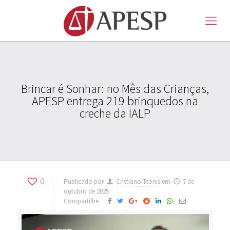
Brincar é Sonhar: no Mês das Crianças,
APESP entrega 219 brinquedos na
creche da IALP
0
Publicado por
Cristiano Tsonis
em
7 de
outubro de 2025
Compartilhe