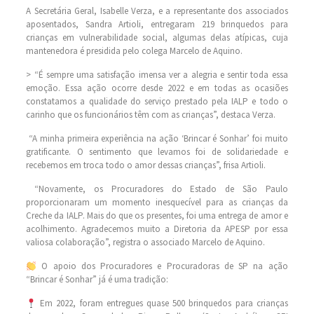
A Secretária Geral, Isabelle Verza, e a representante dos associados
aposentados, Sandra Artioli, entregaram 219 brinquedos para
crianças em vulnerabilidade social, algumas delas atípicas, cuja
mantenedora é presidida pelo colega Marcelo de Aquino.
> “É sempre uma satisfação imensa ver a alegria e sentir toda essa
emoção. Essa ação ocorre desde 2022 e em todas as ocasiões
constatamos a qualidade do serviço prestado pela IALP e todo o
carinho que os funcionários têm com as crianças”, destaca Verza.
“A minha primeira experiência na ação ‘Brincar é Sonhar’ foi muito
gratificante. O sentimento que levamos foi de solidariedade e
recebemos em troca todo o amor dessas crianças”, frisa Artioli.
“Novamente, os Procuradores do Estado de São Paulo
proporcionaram um momento inesquecível para as crianças da
Creche da IALP. Mais do que os presentes, foi uma entrega de amor e
acolhimento. Agradecemos muito a Diretoria da APESP por essa
valiosa colaboração”, registra o associado Marcelo de Aquino.
O apoio dos Procuradores e Procuradoras de SP na ação
“Brincar é Sonhar” já é uma tradição:
Em 2022, foram entregues quase 500 brinquedos para crianças