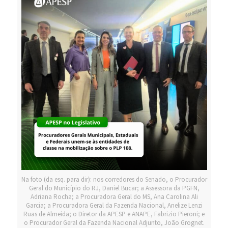
Na foto (da esq. para dir): nos corredores do Senado, o Procurador
Geral do Município do RJ, Daniel Bucar; a Assessora da PGFN,
Adriana Rocha; a Procuradora Geral do MS, Ana Carolina Ali
Garcia; a Procuradora Geral da Fazenda Nacional, Anelize Lenzi
Ruas de Almeida; o Diretor da APESP e ANAPE, Fabrizio Pieroni; e
o Procurador Geral da Fazenda Nacional Adjunto, João Grognet.