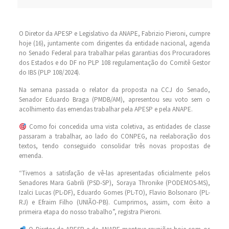
O Diretor da APESP e Legislativo da ANAPE, Fabrizio Pieroni, cumpre
hoje (16), juntamente com dirigentes da entidade nacional, agenda
no Senado Federal para trabalhar pelas garantias dos Procuradores
dos Estados e do DF no PLP 108 regulamentação do Comitê Gestor
do IBS (PLP 108/2024).
Na semana passada o relator da proposta na CCJ do Senado,
Senador Eduardo Braga (PMDB/AM), apresentou seu voto sem o
acolhimento das emendas trabalhar pela APESP e pela ANAPE.
Como foi concedida uma vista coletiva, as entidades de classe
passaram a trabalhar, ao lado do CONPEG, na reelaboração dos
textos, tendo conseguido consolidar três novas propostas de
emenda.
“Tivemos a satisfação de vê-las apresentadas oficialmente pelos
Senadores Mara Gabrili (PSD-SP), Soraya Thronike (PODEMOS-MS),
Izalci Lucas (PL-DF), Eduardo Gomes (PL-TO), Flavio Bolsonaro (PL-
RJ) e Efraim Filho (UNIÃO-PB). Cumprimos, assim, com êxito a
primeira etapa do nosso trabalho”, registra Pieroni.