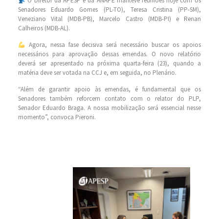
O Diretor da APESP e da ANAPE manteve reuniões hoje com os
Senadores Eduardo Gomes (PL-TO), Teresa Cristina (PP-SM),
Veneziano Vital (MDB-PB), Marcelo Castro (MDB-PI) e Renan
Calheiros (MDB-AL).
Agora, nessa fase decisiva será necessário buscar os apoios
necessários para aprovação dessas emendas. O novo relatório
deverá ser apresentado na próxima quarta-feira (23), quando a
matéria deve ser votada na CCJ e, em seguida, no Plenário.
“Além de garantir apoio às emendas, é fundamental que os
Senadores também reforcem contato com o relator do PLP,
Senador Eduardo Braga. A nossa mobilização será essencial nesse
momento”, convoca Pieroni.