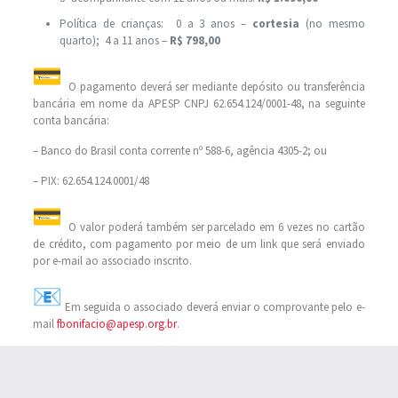
Política de crianças: 0 a 3 anos –
cortesia
(no mesmo
quarto); 4 a 11 anos –
R$ 798,00
O pagamento deverá ser mediante depósito ou transferência
bancária em nome da APESP CNPJ 62.654.124/0001-48, na seguinte
conta bancária:
– Banco do Brasil conta corrente nº 588-6, agência 4305-2; ou
– PIX: 62.654.124.0001/48
O valor poderá também ser parcelado em 6 vezes no cartão
de crédito, com pagamento por meio de um link que será enviado
por e-mail ao associado inscrito.
Em seguida o associado deverá enviar o comprovante pelo e-
mail
fbonifacio@apesp.org.br
.