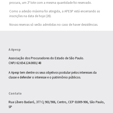
procura, um 2º lote com a mesma quantidade foi reservado.
Como a adesão máxima foi atingida, a APESP está encerrando as
inscrições na data de hoje (20).
Novas reservas só serão admitidas no caso de haver desistências.
A Apesp
Associação dos Procuradores do Estado de São Paulo.
CNPJ 62.654.124.0001/48
A Apesp tem dentre os seus objetivos postular pelos interesses da
classe e defender o interesse e o patrimônio públicos.
Contato
Rua Líbero Badaró, 377 Cj 901/906, Centro, CEP 01009-906, São Paulo,
SP