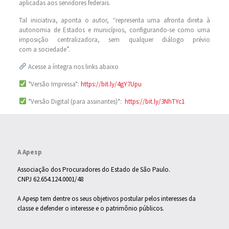
aplicadas aos servidores federais.
Tal iniciativa, aponta o autor, “representa uma afronta direta à
autonomia de Estados e municípios, configurando-se como uma
imposição centralizadora, sem qualquer diálogo prévio
com a sociedade”.
Acesse a íntegra nos links abaixo
*Versão Impressa*:
https://bit.ly/4gY7Upu
*Versão Digital (para assinantes)*:
https://bit.ly/3NhTYc1
A Apesp
Associação dos Procuradores do Estado de São Paulo.
CNPJ 62.654.124.0001/48
A Apesp tem dentre os seus objetivos postular pelos interesses da
classe e defender o interesse e o patrimônio públicos.