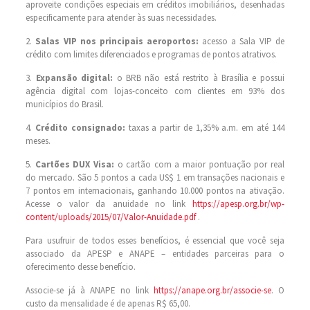
aproveite condições especiais em créditos imobiliários, desenhadas
especificamente para atender às suas necessidades.
2.
Salas VIP nos principais aeroportos:
acesso a Sala VIP de
crédito com limites diferenciados e programas de pontos atrativos.
3.
Expansão digital:
o BRB não está restrito à Brasília e possui
agência digital com lojas-conceito com clientes em 93% dos
municípios do Brasil.
4.
Crédito consignado:
taxas a partir de 1,35% a.m. em até 144
meses.
5.
Cartões DUX Visa:
o cartão com a maior pontuação por real
do mercado. São 5 pontos a cada US$ 1 em transações nacionais e
7 pontos em internacionais, ganhando 10.000 pontos na ativação.
Acesse o valor da anuidade no link
https://apesp.org.br/wp-
content/uploads/2015/07/Valor-Anuidade.pdf
.
Para usufruir de todos esses benefícios, é essencial que você seja
associado da APESP e ANAPE – entidades parceiras para o
oferecimento desse benefício.
Associe-se já à ANAPE no link
https://anape.org.br/associe-se
. O
custo da mensalidade é de apenas R$ 65,00.