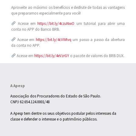
Aproveite ao máximo os benefícios e desfrute de todas as vantagens
que preparamos especialmente para você!
Acesse em
https://bit.ly/4czuNwO
um tutorial para abrir uma
conta no APP do Banco BRB.
Acesse em
https://bit.ly/4cVWtvq
um passo a passo da abertura
da conta no APP.
Acesse em
https://bit.ly/4eVzrGY
o pacote de valores do BRB DUX.
A Apesp
Associação dos Procuradores do Estado de São Paulo.
CNPJ 62.654.124.0001/48
A Apesp tem dentre os seus objetivos postular pelos interesses da
classe e defender o interesse e o patrimônio públicos.