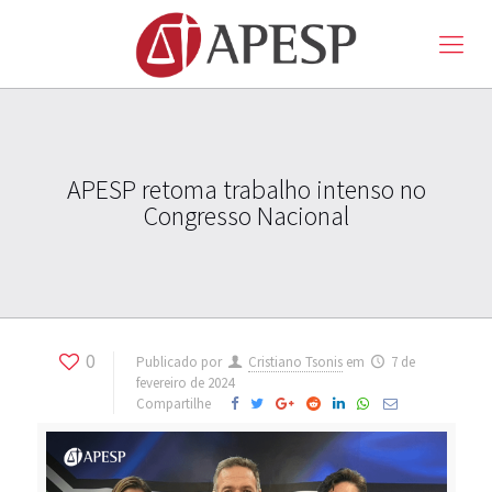
APESP retoma trabalho intenso no
Congresso Nacional
0
Publicado por
Cristiano Tsonis
em
7 de
fevereiro de 2024
Compartilhe