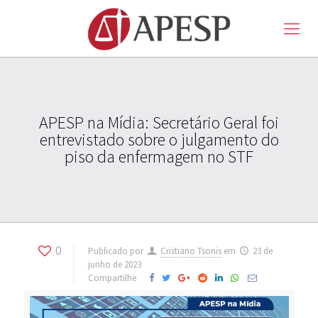
APESP na Mídia: Secretário Geral foi
entrevistado sobre o julgamento do
piso da enfermagem no STF
0
Publicado por
Cristiano Tsonis
em
23 de
junho de 2023
Compartilhe