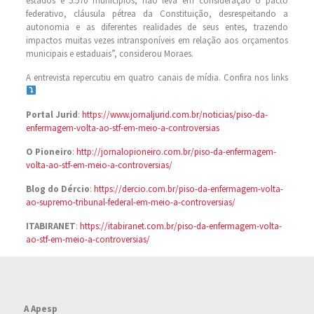
estados e 5.570 municípios, não leva em consideração o pacto
federativo, cláusula pétrea da Constituição, desrespeitando a
autonomia e as diferentes realidades de seus entes, trazendo
impactos muitas vezes intransponíveis em relação aos orçamentos
municipais e estaduais”, considerou Moraes.
A entrevista repercutiu em quatro canais de mídia. Confira nos links
Portal Jurid
:
https://www.jornaljurid.com.br/noticias/piso-da-
enfermagem-volta-ao-stf-em-meio-a-controversias
O Pioneiro
:
http://jornalopioneiro.com.br/piso-da-enfermagem-
volta-ao-stf-em-meio-a-controversias/
Blog do Dércio
:
https://dercio.com.br/piso-da-enfermagem-volta-
ao-supremo-tribunal-federal-em-meio-a-controversias/
ITABIRANET
:
https://itabiranet.com.br/piso-da-enfermagem-volta-
ao-stf-em-meio-a-controversias/
A Apesp