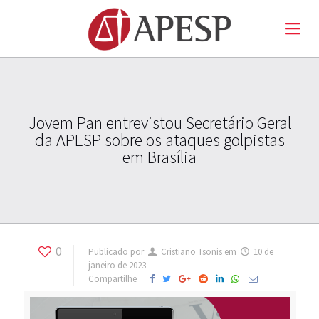
Jovem Pan entrevistou Secretário Geral
da APESP sobre os ataques golpistas
em Brasília
0
Publicado por
Cristiano Tsonis
em
10 de
janeiro de 2023
Compartilhe