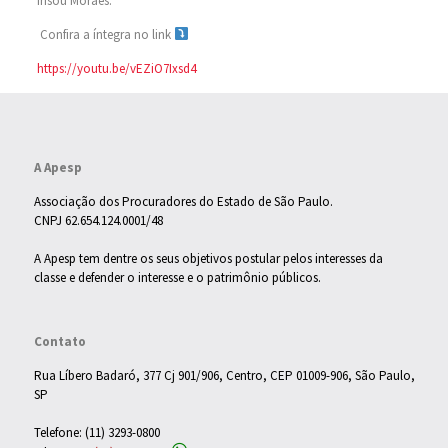
frisou Moraes.
Confira a íntegra no link
https://youtu.be/vEZiO7Ixsd4
A Apesp
Associação dos Procuradores do Estado de São Paulo.
CNPJ 62.654.124.0001/48
A Apesp tem dentre os seus objetivos postular pelos interesses da
classe e defender o interesse e o patrimônio públicos.
Contato
Rua Líbero Badaró, 377 Cj 901/906, Centro, CEP 01009-906, São Paulo,
SP
Telefone: (11) 3293-0800