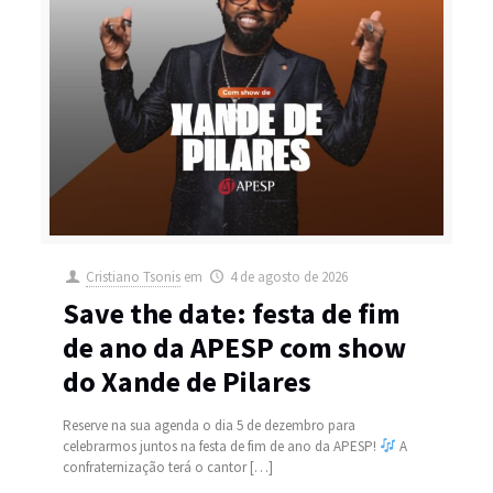
Cristiano Tsonis
em
4 de agosto de 2026
Save the date: festa de fim
de ano da APESP com show
do Xande de Pilares
Reserve na sua agenda o dia 5 de dezembro para
celebrarmos juntos na festa de fim de ano da APESP!
A
confraternização terá o cantor
[…]