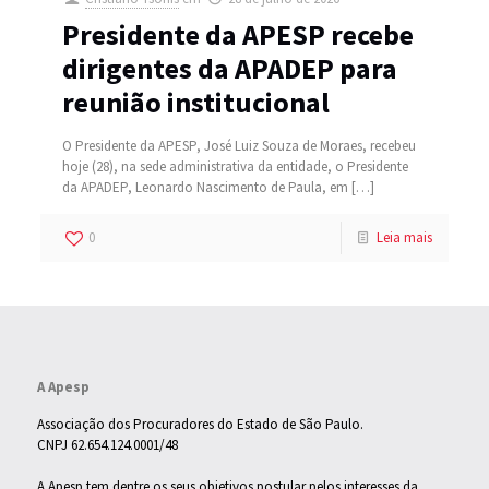
Presidente da APESP recebe
dirigentes da APADEP para
reunião institucional
O Presidente da APESP, José Luiz Souza de Moraes, recebeu
hoje (28), na sede administrativa da entidade, o Presidente
da APADEP, Leonardo Nascimento de Paula, em
[…]
0
Leia mais
A Apesp
Associação dos Procuradores do Estado de São Paulo.
CNPJ 62.654.124.0001/48
A Apesp tem dentre os seus objetivos postular pelos interesses da