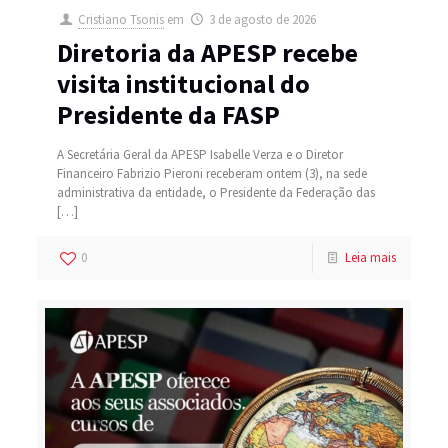
Cristiano Tsonis
em
3 de agosto de 2026
Diretoria da APESP recebe
visita institucional do
Presidente da FASP
A Secretária Geral da APESP Isabelle Verza e o Diretor
Financeiro Fabrizio Pieroni receberam ontem (3), na sede
administrativa da entidade, o Presidente da Federação das
[…]
0
Leia mais