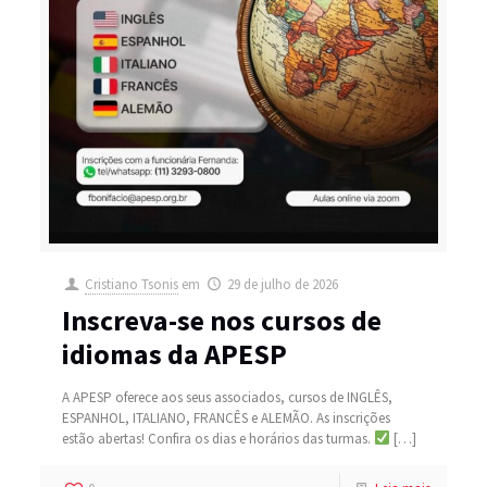
Cristiano Tsonis
em
29 de julho de 2026
Inscreva-se nos cursos de
idiomas da APESP
A APESP oferece aos seus associados, cursos de INGLÊS,
ESPANHOL, ITALIANO, FRANCÊS e ALEMÃO. As inscrições
estão abertas! Confira os dias e horários das turmas.
[…]