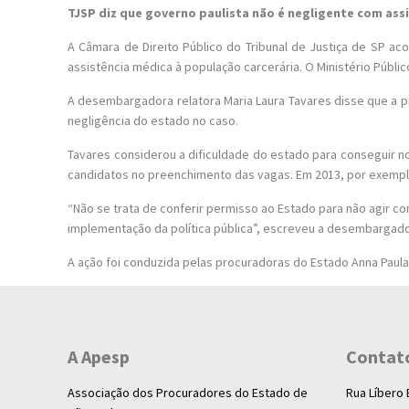
TJSP diz que governo paulista não é negligente com ass
A Câmara de Direito Público do Tribunal de Justiça de SP a
assistência médica à população carcerária. O Ministério Públic
A desembargadora relatora Maria Laura Tavares disse que a 
negligência do estado no caso.
Tavares considerou a dificuldade do estado para conseguir n
candidatos no preenchimento das vagas. Em 2013, por exempl
“Não se trata de conferir permisso ao Estado para não agir c
implementação da política pública”, escreveu a desembargado
A ação foi conduzida pelas procuradoras do Estado Anna Paula
A Apesp
Contat
Associação dos Procuradores do Estado de
Rua Líbero 