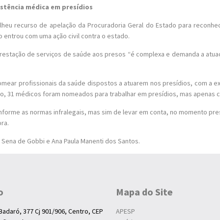
istência médica em presídios
colheu recurso de apelação da Procuradoria Geral do Estado para reconh
o entrou com uma ação civil contra o estado.
prestação de serviços de saúde aos presos “é complexa e demanda a atuaç
omear profissionais da saúde dispostos a atuarem nos presídios, com a ex
o, 31 médicos foram nomeados para trabalhar em presídios, mas apenas ci
onforme as normas infralegais, mas sim de levar em conta, no momento pres
ra.
 Sena de Gobbi e Ana Paula Manenti dos Santos.
o
Mapa do Site
Badaró, 377 Cj 901/906, Centro, CEP
APESP