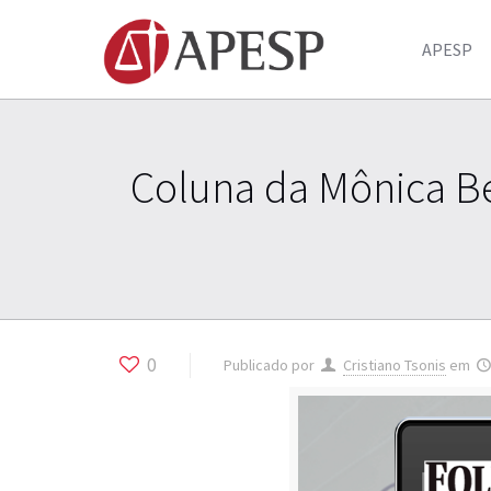
APESP
Coluna da Mônica Be
0
Publicado por
Cristiano Tsonis
em