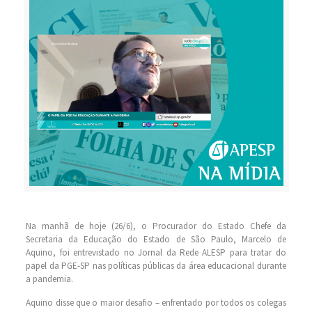
Na manhã de hoje (26/6), o Procurador do Estado Chefe da
Secretaria da Educação do Estado de São Paulo, Marcelo de
Aquino, foi entrevistado no Jornal da Rede ALESP para tratar do
papel da PGE-SP nas políticas públicas da área educacional durante
a pandemia.
Aquino disse que o maior desafio – enfrentado por todos os colegas